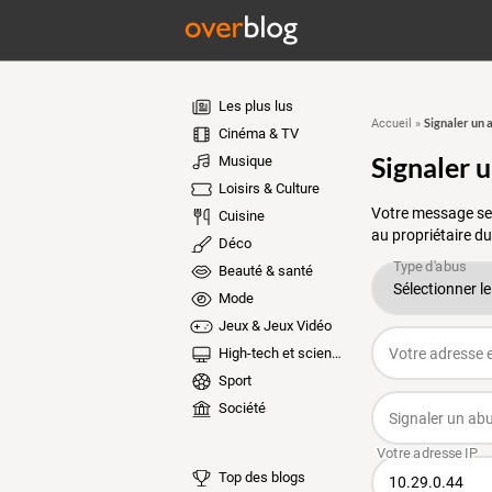
Les plus lus
Signaler un 
Accueil
»
Cinéma & TV
Signaler 
Musique
Loisirs & Culture
Votre message ser
Cuisine
au propriétaire du
Déco
Beauté & santé
Mode
Jeux & Jeux Vidéo
High-tech et sciences
Sport
Société
Top des blogs