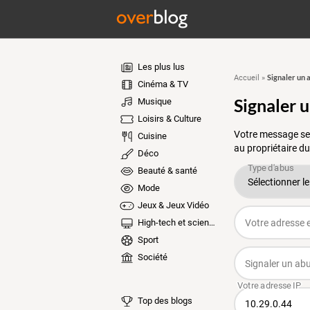
Les plus lus
Signaler un 
Accueil
»
Cinéma & TV
Signaler 
Musique
Loisirs & Culture
Votre message ser
Cuisine
au propriétaire du
Déco
Beauté & santé
Mode
Jeux & Jeux Vidéo
High-tech et sciences
Sport
Société
Top des blogs