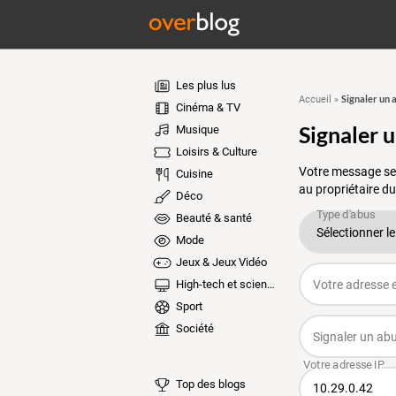
Les plus lus
Signaler un 
Accueil
»
Cinéma & TV
Signaler 
Musique
Loisirs & Culture
Votre message ser
Cuisine
au propriétaire du
Déco
Beauté & santé
Mode
Jeux & Jeux Vidéo
High-tech et sciences
Sport
Société
Top des blogs