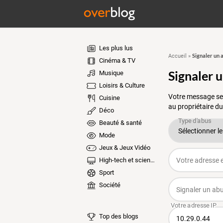
Les plus lus
Signaler un 
Accueil
»
Cinéma & TV
Signaler 
Musique
Loisirs & Culture
Votre message ser
Cuisine
au propriétaire du
Déco
Beauté & santé
Mode
Jeux & Jeux Vidéo
High-tech et sciences
Sport
Société
Top des blogs