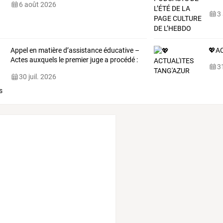
6 août 2026
3
Appel
en
matière
d’assistance
éducative
–
💖A
Actes
auxquels
le
premier
juge
a
procédé
:
31
…
30 juil. 2026