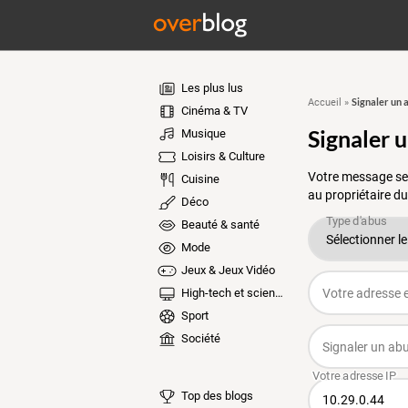
Les plus lus
Signaler un 
Accueil
»
Cinéma & TV
Signaler 
Musique
Loisirs & Culture
Votre message ser
Cuisine
au propriétaire du
Déco
Beauté & santé
Mode
Jeux & Jeux Vidéo
High-tech et sciences
Sport
Société
Top des blogs