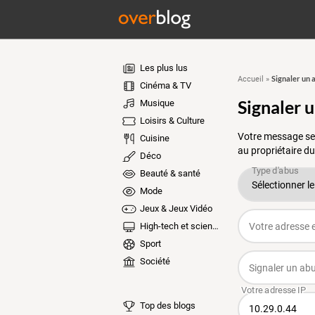
Les plus lus
Signaler un 
Accueil
»
Cinéma & TV
Signaler 
Musique
Loisirs & Culture
Votre message ser
Cuisine
au propriétaire du
Déco
Beauté & santé
Mode
Jeux & Jeux Vidéo
High-tech et sciences
Sport
Société
Top des blogs