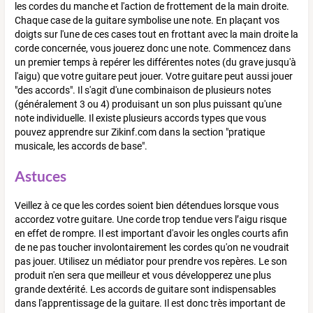
les cordes du manche et l'action de frottement de la main droite.
Chaque case de la guitare symbolise une note. En plaçant vos
doigts sur l'une de ces cases tout en frottant avec la main droite la
corde concernée, vous jouerez donc une note. Commencez dans
un premier temps à repérer les différentes notes (du grave jusqu'à
l'aigu) que votre guitare peut jouer. Votre guitare peut aussi jouer
"des accords". Il s'agit d'une combinaison de plusieurs notes
(généralement 3 ou 4) produisant un son plus puissant qu'une
note individuelle. Il existe plusieurs accords types que vous
pouvez apprendre sur Zikinf.com dans la section "pratique
musicale, les accords de base".
Astuces
Veillez à ce que les cordes soient bien détendues lorsque vous
accordez votre guitare. Une corde trop tendue vers l’aigu risque
en effet de rompre. Il est important d'avoir les ongles courts afin
de ne pas toucher involontairement les cordes qu'on ne voudrait
pas jouer. Utilisez un médiator pour prendre vos repères. Le son
produit n'en sera que meilleur et vous développerez une plus
grande dextérité. Les accords de guitare sont indispensables
dans l'apprentissage de la guitare. Il est donc très important de