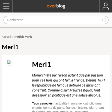
Profil de Merl1
Accueil
»
Merl1
Merl1
Monarchiste par raison autant que par passion
pour ces Rois qui ont fait la France. Depuis 1871
la république ne fait que détruire ce qu'ils ont
construit. Comme disait Maurras &quot;Tout
désespoir en politique est une sotise absolue.
Tags associés :
actualite francaise
,
catholicisme
,
chants
,
comte de paris
,
france
,
histoire
,
islam
,
jean
de france
,
maurras
,
priere
,
roi
,
royalisme