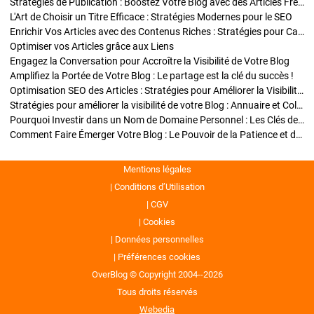
Stratégies de Publication : Boostez Votre Blog avec des Articles Fréquents et Exclusifs
L'Art de Choisir un Titre Efficace : Stratégies Modernes pour le SEO
Enrichir Vos Articles avec des Contenus Riches : Stratégies pour Captiver et Optimiser
Optimiser vos Articles grâce aux Liens
Engagez la Conversation pour Accroître la Visibilité de Votre Blog
Amplifiez la Portée de Votre Blog : Le partage est la clé du succès !
Optimisation SEO des Articles : Stratégies pour Améliorer la Visibilité de Votre Blog
Stratégies pour améliorer la visibilité de votre Blog : Annuaire et Collaborations
Pourquoi Investir dans un Nom de Domaine Personnel : Les Clés de la Réussite de Votre Blog
Comment Faire Émerger Votre Blog : Le Pouvoir de la Patience et de la Persévérance
Mentions légales
Conditions d’Utilisation
CGV
Cookies
Données personnelles
Préférences cookies
OverBlog © Copyright 2004--2026
Tous droits réservés
Webedia