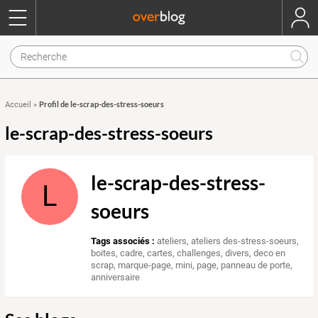
Profil de le-scrap-des-stress-soeurs
Accueil
»
le-scrap-des-stress-soeurs
le-scrap-des-stress-
L
soeurs
Tags associés :
ateliers
,
ateliers des-stress-soeurs
,
boites
,
cadre
,
cartes
,
challenges
,
divers
,
deco en
scrap
,
marque-page
,
mini
,
page
,
panneau de porte
,
anniversaire