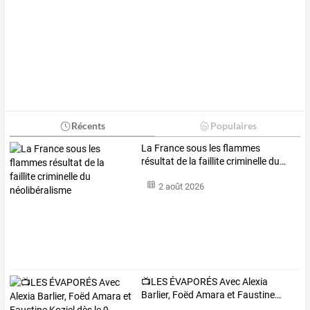
Récents
Populaires
La
France
sous
les
flammes
résultat
de
la
faillite
criminelle
du
…
2 août 2026
📺LES
ÉVAPORÉS
Avec
Alexia
Barlier,
Foëd
Amara
et
Faustine
…