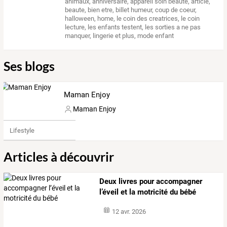
animaux
,
anniversaire
,
appareil soin beaute
,
article
,
beaute
,
bien etre
,
billet humeur
,
coup de coeur
,
halloween
,
home
,
le coin des creatrices
,
le coin
lecture
,
les enfants testent
,
les sorties a ne pas
manquer
,
lingerie et plus
,
mode enfant
Ses blogs
Maman Enjoy
Maman Enjoy
Lifestyle
Articles à découvrir
Deux livres pour accompagner
l’éveil et la motricité du bébé
12 avr. 2026