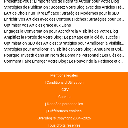
Présentez-vous : L'Importance de l'Identité Auteur pour Votre Blog
Stratégies de Publication : Boostez Votre Blog avec des Articles Fréquents et Exclusifs
L'Art de Choisir un Titre Efficace : Stratégies Modernes pour le SEO
Enrichir Vos Articles avec des Contenus Riches : Stratégies pour Captiver et Optimiser
Optimiser vos Articles grâce aux Liens
Engagez la Conversation pour Accroître la Visibilité de Votre Blog
Amplifiez la Portée de Votre Blog : Le partage est la clé du succès !
Optimisation SEO des Articles : Stratégies pour Améliorer la Visibilité de Votre Blog
Stratégies pour améliorer la visibilité de votre Blog : Annuaire et Collaborations
Pourquoi Investir dans un Nom de Domaine Personnel : Les Clés de la Réussite de Votre Blog
Comment Faire Émerger Votre Blog : Le Pouvoir de la Patience et de la Persévérance
Mentions légales
Conditions d’Utilisation
CGV
Cookies
Données personnelles
Préférences cookies
OverBlog © Copyright 2004--2026
Tous droits réservés