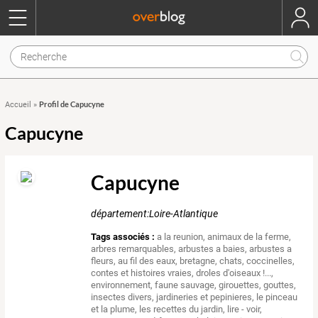
Profil de Capucyne
Accueil
»
Capucyne
Capucyne
département:Loire-Atlantique
Tags associés :
a la reunion
,
animaux de la ferme
,
arbres remarquables
,
arbustes a baies
,
arbustes a
fleurs
,
au fil des eaux
,
bretagne
,
chats
,
coccinelles
,
contes et histoires vraies
,
droles d'oiseaux !...
,
environnement
,
faune sauvage
,
girouettes
,
gouttes
,
insectes divers
,
jardineries et pepinieres
,
le pinceau
et la plume
,
les recettes du jardin
,
lire - voir
,