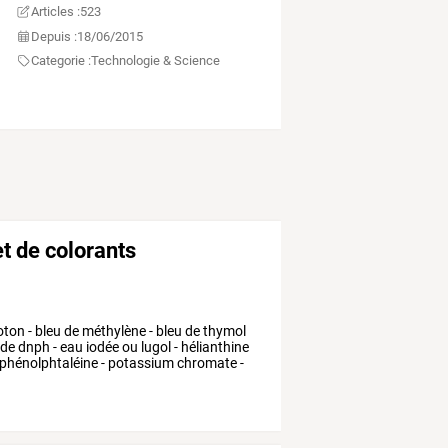
Articles :
523
Depuis :
18/06/2015
Categorie :
Technologie & Science
et de colorants
oton
-
bleu
de
méthylène
-
bleu
de
thymol
nde
dnph
-
eau
iodée
ou
lugol
-
hélianthine
phénolphtaléine
-
potassium
chromate
-