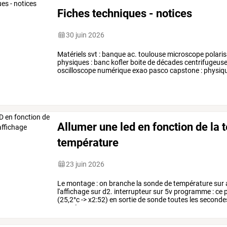
Fiches techniques - notices
30 juin 2026
Matériels svt : banque ac. toulouse microscope polari
physiques : banc kofler boite de décades centrifugeu
oscilloscope numérique exao pasco capstone : physique
Allumer une led en fonction de la 
température
23 juin 2026
Le
montage
:
on
branche
la
sonde
de
température
sur
l'affichage
sur
d2.
interrupteur
sur
5v
programme
:
ce
p
(25,2°c
->
x2:52)
en
sortie
de
sonde
toutes
les
seconde
température
…