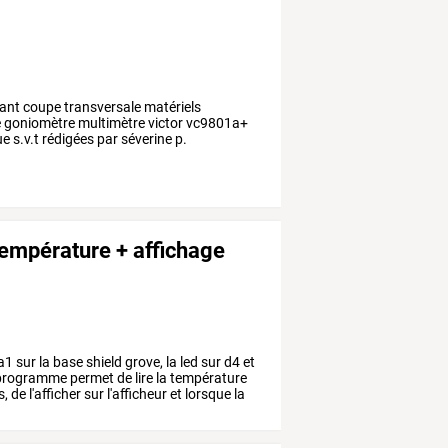
sant coupe transversale matériels
se goniomètre multimètre victor vc9801a+
 s.v.t rédigées par séverine p.
température + affichage
a1
sur
la
base
shield
grove,
la
led
sur
d4
et
rogramme
permet
de
lire
la
température
s,
de
l'afficher
sur
l'afficheur
et
lorsque
la