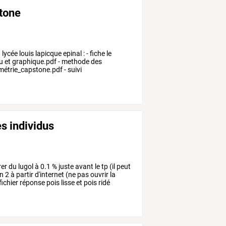
stone
u
lycée
louis
lapicque
epinal
:
-
fiche
le
u
et
graphique.pdf
-
methode
des
métrie_capstone.pdf
-
suivi
es individus
r du lugol à 0.1 % juste avant le tp (il peut
n 2 à partir d'internet (ne pas ouvrir la
fichier réponse pois lisse et pois ridé