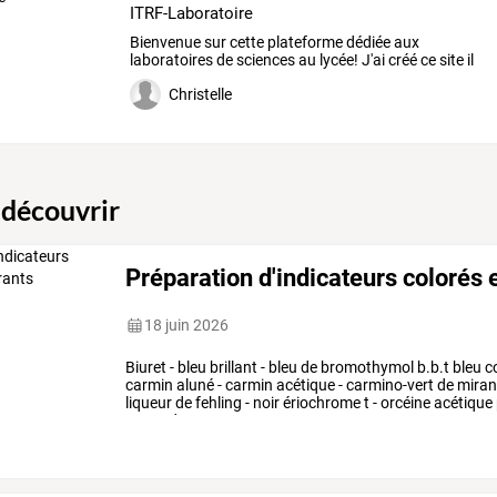
ITRF-Laboratoire
Bienvenue
sur
cette
plateforme
dédiée
aux
laboratoires
de
sciences
au
lycée!
J'ai
créé
ce
site
il
y
a
…
Christelle
 découvrir
Préparation d'indicateurs colorés 
18 juin 2026
Biuret
-
bleu
brillant
-
bleu
de
bromothymol
b.b.t
bleu
c
carmin
aluné
-
carmin
acétique
-
carmino-vert
de
mira
liqueur
de
fehling
-
noir
ériochrome
t
-
orcéine
acétique
rouge
de
…