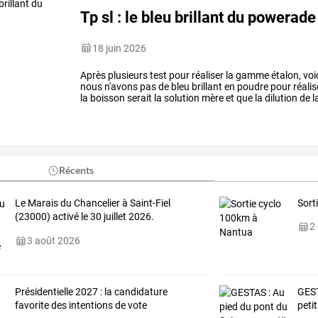
Tp sl : le bleu brillant du powerade
18 juin 2026
Après
plusieurs
test
pour
réaliser
la
gamme
étalon,
voi
nous
n'avons
pas
de
bleu
brillant
en
poudre
pour
réalis
la
boisson
serait
la
solution
mère
et
que
la
dilution
de
l
élève
:
-
…
Récents
Le
Marais
du
Chancelier
à
Saint-Fiel
Sort
(23000)
activé
le
30
juillet
2026.
2
Référence
FFF
…
3 août 2026
Présidentielle 2027 : la candidature
GES
favorite des intentions de vote
petit