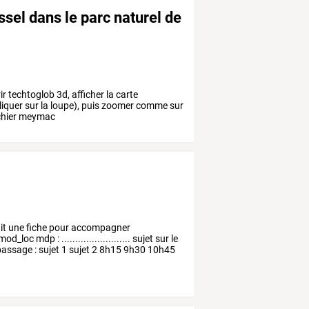
ussel dans le parc naturel de
techtoglob 3d, afficher la carte
liquer sur la loupe), puis zoomer comme sur
fichier meymac
it
une
fiche
pour
accompagner
mod_loc
mdp
:
.........................
sujet
sur
le
assage
:
sujet
1
sujet
2
8h15
9h30
10h45