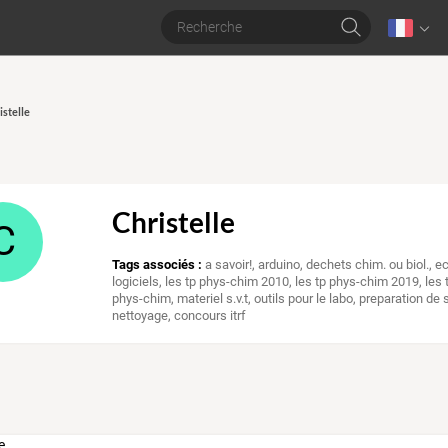
istelle
Christelle
C
Tags associés :
a savoir!
,
arduino
,
dechets chim. ou biol.
,
e
logiciels
,
les tp phys-chim 2010
,
les tp phys-chim 2019
,
les 
phys-chim
,
materiel s.v.t
,
outils pour le labo
,
preparation de 
nettoyage
,
concours itrf