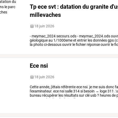
Tp ece svt : datation du granite d'
millevaches
18 juin 2026
- meymac_2024 secours.ods - meymac_2024.ods ouvrir 
géologique au 1/1000eme et entrer les données gps (c
la photo ci-dessous ouvrir le fichier réponse ouvrir le 
Ece nsi
18 juin 2026
Cette
année,
j'étais
référente
ece
nsi.
je
me
suis
donc
fa
l'examinateur.
ece
nsi
salle
314
si
besoin
→
loge
311
.\
bureau
récupérer
les
résultats
sur
clé
usb
?
heures
de
p
mon
numéro
de
tel
:
christelle
…