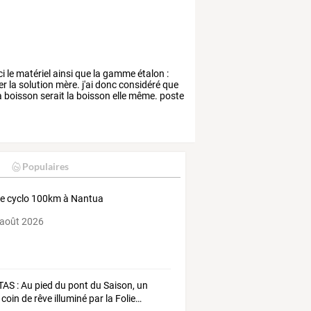
ci
le
matériel
ainsi
que
la
gamme
étalon
:
er
la
solution
mère.
j'ai
donc
considéré
que
a
boisson
serait
la
boisson
elle
même.
poste
Populaires
ie cyclo 100km à Nantua
 août 2026
TAS
:
Au
pied
du
pont
du
Saison,
un
coin
de
rêve
illuminé
par
la
Folie
…