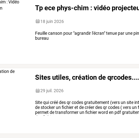
Tp ece phys-chim : vidéo projecte
18 juin 2026
Feuille canson pour "agrandir l'écran" tenue par une pi
bureau
Sites utiles, création de qrcodes...
29 juil. 2026
Site
qui
créé
des
qr
codes
gratuitement
(vers
un
site
in
de
stocker
un
fichier
et
de
créer
des
qr
codes
(
vers
un
f
permet
de
transformer
un
fichier
word
en
pdf
gratuite
des
fichiers
…