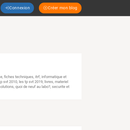
Connexion
Créer mon blog
ce
,
fiches techniques
,
itrf
,
informatique et
tp svt 2010
,
les tp svt 2019
,
livres
,
materiel
solutions
,
quoi de neuf au labo?
,
securite et