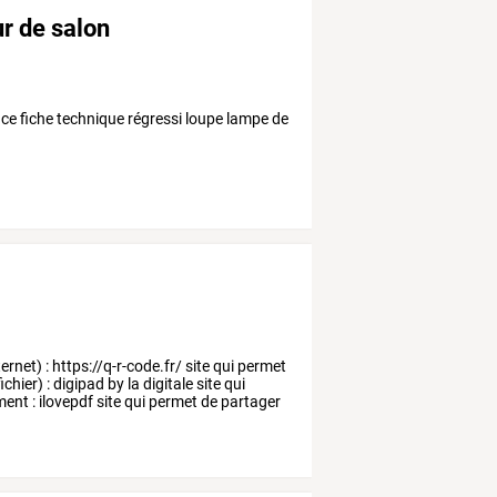
ur de salon
nce fiche technique régressi loupe lampe de
.
ternet)
:
https://q-r-code.fr/
site
qui
permet
ichier)
:
digipad
by
la
digitale
site
qui
ment
:
ilovepdf
site
qui
permet
de
partager