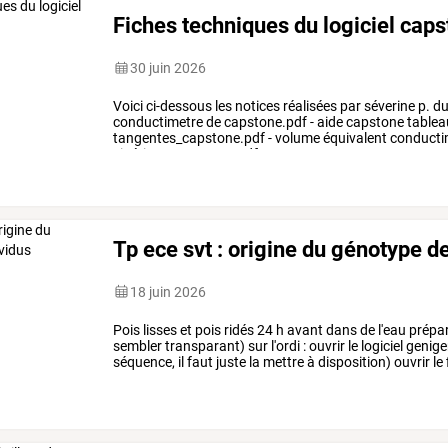
Fiches techniques du logiciel cap
30 juin 2026
Voici
ci-dessous
les
notices
réalisées
par
séverine
p.
d
conductimetre
de
capstone.pdf
-
aide
capstone
tablea
tangentes_capstone.pdf
-
volume
équivalent
conducti
cinétique_capstone.pdf
…
Tp ece svt : origine du génotype d
18 juin 2026
Pois lisses et pois ridés 24 h avant dans de l'eau prépare
sembler transparant) sur l'ordi : ouvrir le logiciel genige
séquence, il faut juste la mettre à disposition) ouvrir le 