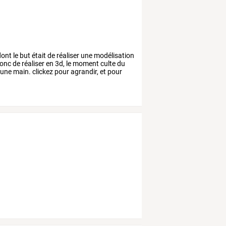
ont
le
but
était
de
réaliser
une
modélisation
onc
de
réaliser
en
3d,
le
moment
culte
du
une
main.
clickez
pour
agrandir,
et
pour