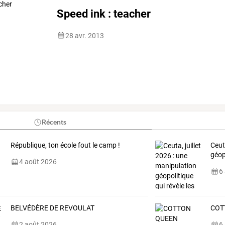
Speed ink : teacher
28 avr. 2013
Récents
République, ton école fout le camp !
Ceut
géop
4 août 2026
6
BELVÉDÈRE DE REVOULAT
COT
2 août 2026
6