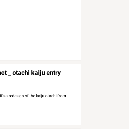
et _ otachi kaiju entry
t's a redesign of the kaiju otachi from