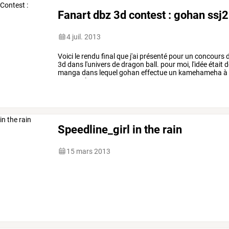
Fanart dbz 3d contest : gohan ssj2
4 juil. 2013
Voici
le
rendu
final
que
j'ai
présenté
pour
un
concours
d
3d
dans
l'univers
de
dragon
ball.
pour
moi,
l'idée
était
d
manga
dans
lequel
gohan
effectue
un
kamehameha
à
encore
plus
…
Speedline_girl in the rain
15 mars 2013