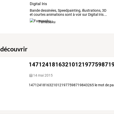
Digital Iris
Bande
dessinées,
Speedpainting,
illustrations,
3D
et
courtes
animations
sont
à
voir
sur
Digital
Iris.
…
Fumasaku
 découvrir
1471241816321012197759871
14 mai 2015
14712418163210121977598719843265 le mot de passe