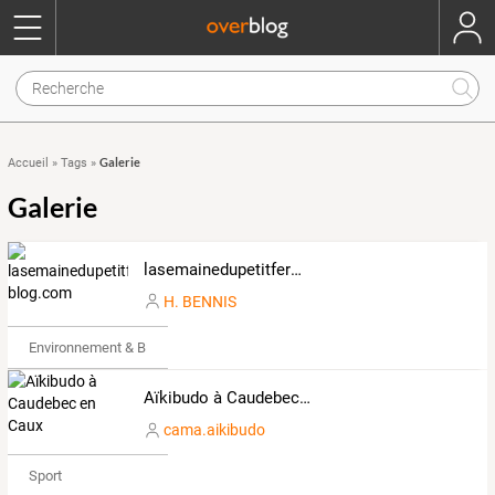
Galerie
Accueil
»
Tags
»
Galerie
lasemainedupetitfermier.over-blog.com
H. BENNIS
Environnement & Bio
Aïkibudo à Caudebec en Caux
cama.aikibudo
Sport