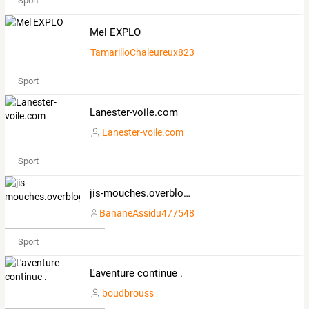
Sport
Mel EXPLO
TamarilloChaleureux8231258
Sport
Lanester-voile.com
Lanester-voile.com
Sport
jis-mouches.overblog.com
BananeAssidu477548
Sport
L'aventure continue .
boudbrouss