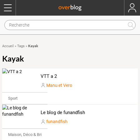
Kayak
Accueil
»
Tags
»
Kayak
VTT a 2
Manu et Vero
Sport
Le blog de funandfish
funandfish
Maison, Déco & Bricolage