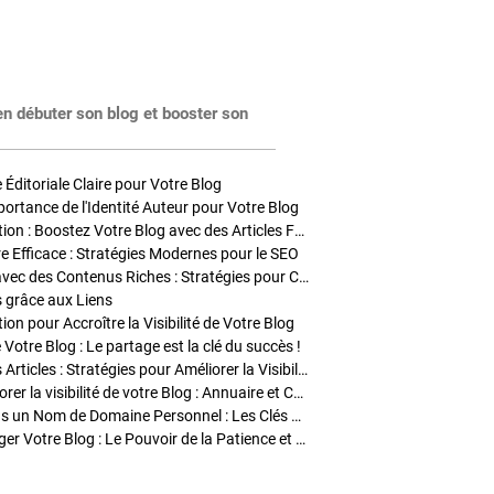
en débuter son blog et booster son
Éditoriale Claire pour Votre Blog
portance de l'Identité Auteur pour Votre Blog
Stratégies de Publication : Boostez Votre Blog avec des Articles Fréquents et Exclusifs
tre Efficace : Stratégies Modernes pour le SEO
Enrichir Vos Articles avec des Contenus Riches : Stratégies pour Captiver et Optimiser
s grâce aux Liens
on pour Accroître la Visibilité de Votre Blog
 Votre Blog : Le partage est la clé du succès !
Optimisation SEO des Articles : Stratégies pour Améliorer la Visibilité de Votre Blog
Stratégies pour améliorer la visibilité de votre Blog : Annuaire et Collaborations
Pourquoi Investir dans un Nom de Domaine Personnel : Les Clés de la Réussite de Votre Blog
Comment Faire Émerger Votre Blog : Le Pouvoir de la Patience et de la Persévérance