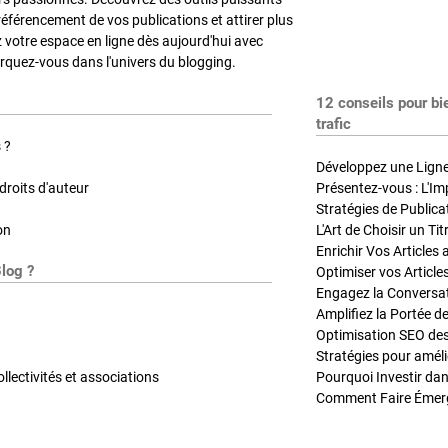
référencement de vos publications et attirer plus
z votre espace en ligne dès aujourd'hui avec
quez-vous dans l'univers du blogging.
12 conseils pour bi
trafic
 ?
Développez une Ligne 
roits d'auteur
Présentez-vous : L'Im
on
L'Art de Choisir un Ti
Blog ?
Optimiser vos Article
Engagez la Conversati
Amplifiez la Portée de
ollectivités et associations