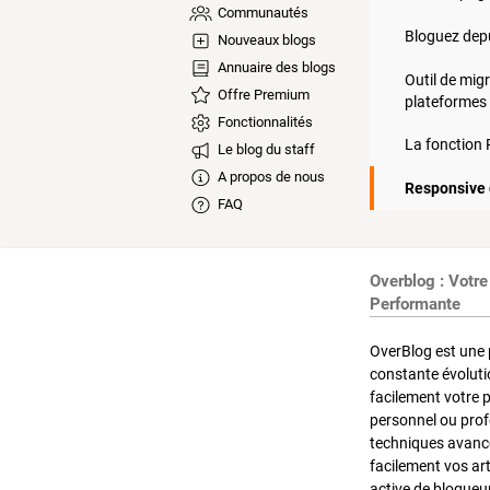
Communautés
Bloguez depu
Nouveaux blogs
Annuaire des blogs
Outil de mig
Offre Premium
plateformes 
Fonctionnalités
La fonction
Le blog du staff
A propos de nous
Responsive 
FAQ
Overblog : Votre
Performante
OverBlog est une 
constante évoluti
facilement votre 
personnel ou pro
techniques avancé
facilement vos ar
active de blogueu