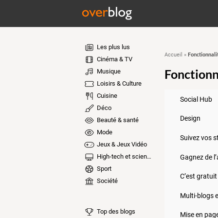
Les plus lus
Fonctionnali
Accueil
»
Cinéma & TV
Fonctionn
Musique
Loisirs & Culture
Cuisine
Social Hub
Déco
Design
Beauté & santé
Mode
Suivez vos s
Jeux & Jeux Vidéo
High-tech et sciences
Gagnez de l’
Sport
C’est gratuit
Société
Multi-blogs e
Top des blogs
Mise en page