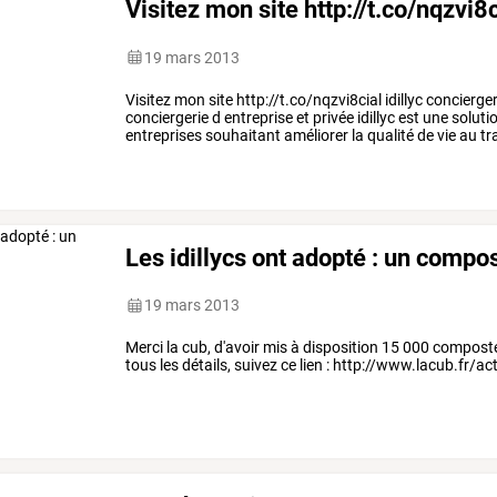
Visitez mon site http://t.co/nqzvi8c
19 mars 2013
Visitez
mon
site
http://t.co/nqzvi8cial
idillyc
concierger
conciergerie
d
entreprise
et
privée
idillyc
est
une
soluti
entreprises
souhaitant
améliorer
la
qualité
de
vie
au
tr
désireux
d
équilibrer
leur
vie
perso
…
Les idillycs ont adopté : un compos
19 mars 2013
Merci la cub, d'avoir mis à disposition 15 000 composteur
tous les détails, suivez ce lien : http://www.lacub.fr/