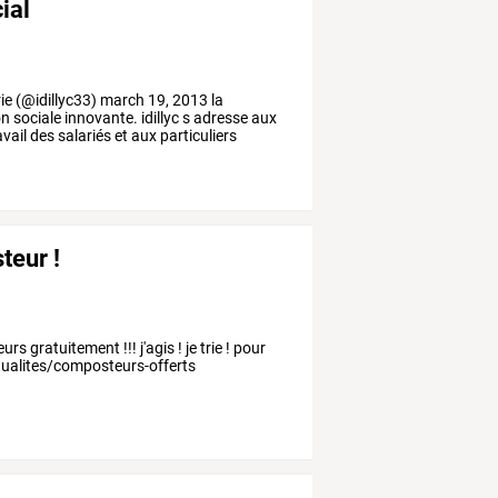
ial
ie
(@idillyc33)
march
19,
2013
la
on
sociale
innovante.
idillyc
s
adresse
aux
avail
des
salariés
et
aux
particuliers
teur !
s gratuitement !!! j'agis ! je trie ! pour
actualites/composteurs-offerts