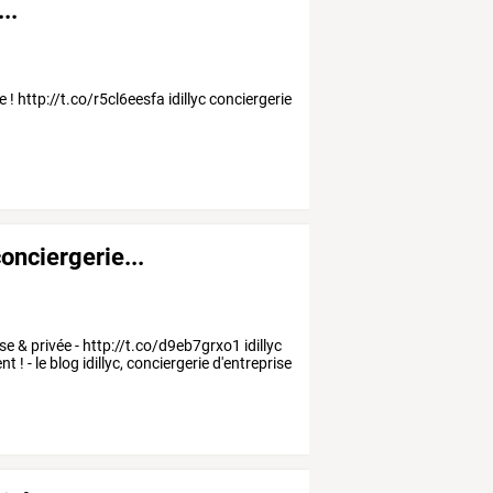
..
e ! http://t.co/r5cl6eesfa idillyc conciergerie
conciergerie...
rise & privée - http://t.co/d9eb7grxo1 idillyc
! - le blog idillyc, conciergerie d'entreprise