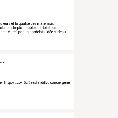
uleurs
et
la
qualité
des
matériaux
!
elet
en
simple,
double
ou
triple
tour,
qui
rgenté
créé
par
un
bordelais.
idée
cadeau
..
e ! http://t.co/r5cl6eesfa idillyc conciergerie