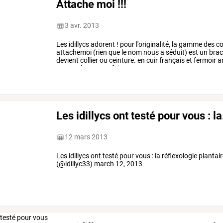
Attache moi !!!
3 avr. 2013
Les
idillycs
adorent
!
pour
l'originalité,
la
gamme
des
co
attachemoi
(rien
que
le
nom
nous
a
séduit)
est
un
brac
devient
collier
ou
ceinture.
en
cuir
français
et
fermoir
a
ou
simplement
se
faire
…
Les idillycs ont testé pour vous : la.
12 mars 2013
Les idillycs ont testé pour vous : la réflexologie plantair
(@idillyc33) march 12, 2013