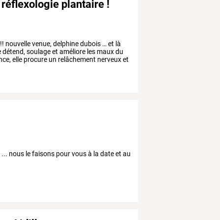
 réflexologie plantaire !
!!
nouvelle
venue,
delphine
dubois
…
et
là
e
détend,
soulage
et
améliore
les
maux
du
nce,
elle
procure
un
relâchement
nerveux
et
t ... nous le faisons pour vous à la date et au