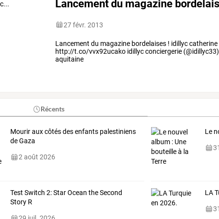
Lancement du magazine bordelaises 
27 févr. 2013
Lancement du magazine bordelaises ! idillyc catherine 
http://t.co/vvx92ucako idillyc conciergerie (@idillyc33)
aquitaine
Récents
Mourir aux côtés des enfants palestiniens
Le n
de Gaza
31
2 août 2026
Test Switch 2: Star Ocean the Second
LA T
Story R
31
29 juil. 2026