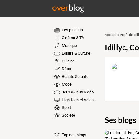
Les plus lus
Profil de Idi
Accueil
»
Cinéma & TV
Idillyc, C
Musique
Loisirs & Culture
Cuisine
Déco
Beauté & santé
Mode
Jeux & Jeux Vidéo
High-tech et sciences
Sport
Société
Ses blogs
Top des blogs