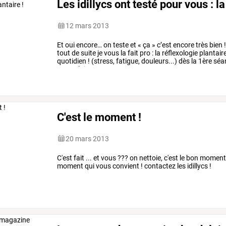
Les idillycs ont testé pour vous : la
12 mars 2013
Et
oui
encore…
on
teste
et
«
ça
»
c’est
encore
très
bien
!
tout
de
suite
je
vous
la
fait
pro
:
la
réflexologie
plantair
quotidien
!
(stress,
fatigue,
douleurs...)
dès
la
1ère
séa
musculaire.
cette
…
C'est le moment !
20 mars 2013
C'est fait ... et vous ??? on nettoie, c'est le bon momen
moment qui vous convient ! contactez les idillycs !