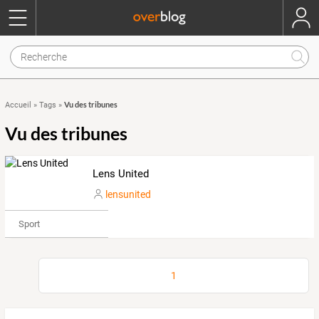
Vu des tribunes
Accueil
»
Tags
»
Vu des tribunes
Lens United
lensunited
Sport
1