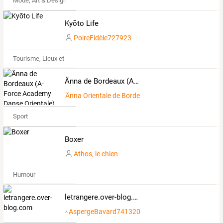
Mode, Art & Design
Kyōto Life
PoireFidèle727923
Tourisme, Lieux et Événements
Änna de Bordeaux (A-Force Academy Danse Orientale)
Änna Orientale de Bordeaux
Sport
Boxer
Athos, le chien
Humour
letrangere.over-blog.com
AspergeBavard741320