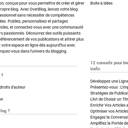
on, conçue pour vous permettre de créer et gérer
Boite à idées
propre blog. Avec OverBlog, lancez votre blog
fessionnel sans nécessiter de compétences
es. Publiez, personnalisez et partagez
ticles, et connectez-vous avec une communauté
rs passionnés. Découvrez des outils puissants
référencement de vos publications et attirer plus
z votre espace en ligne dès aujourd'hui avec
quez-vous dans l'univers du blogging.
12 conseils pour bi
trafic
 ?
Développez une Ligne 
roits d'auteur
Présentez-vous : L'Im
on
L'Art de Choisir un Ti
Blog ?
Optimiser vos Article
Engagez la Conversati
Amplifiez la Portée de