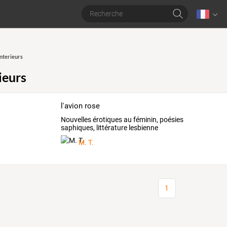
interieurs
ieurs
l'avion rose
Nouvelles érotiques au féminin, poésies
saphiques, littérature lesbienne
M. T.
1