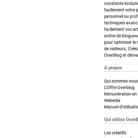
constante évoluti
facilement votre 
personnel ou pro
techniques avancé
facilement vos ar
active de blogueu
pour optimiser le 
de visiteurs. Crée
OverBlog et démar
A propos
Qui sommes nous
L'Offre Overblog
Rémunération en d
Webedia
Manuel d'Utilisati
Qui utilise Over
Les créatifs