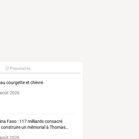
Populaires
au courgette et chèvre
 août 2026
ina
Faso
:
117
milliards
consacré
r
construire
un
mémorial
à
Thomas
…
 août 2026