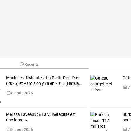
Récents
Machines
désirantes
:
La
Petite
Dernière
Gâte
(2025)
et
A
trois
on
y
va
en
2015
(Hafsia
…
7
8 août 2026
Mélissa Laveaux : « La vulnérabilité est
Burk
une force. »
pou
5 août 2026
7