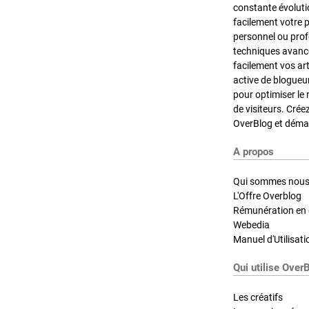
constante évoluti
facilement votre 
personnel ou pro
techniques avancé
facilement vos ar
active de blogueu
pour optimiser le 
de visiteurs. Crée
OverBlog et démar
A propos
Qui sommes nous
L'Offre Overblog
Rémunération en d
Webedia
Manuel d'Utilisati
Qui utilise Over
Les créatifs