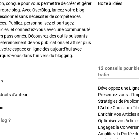
on, conçue pour vous permettre de créer et gérer
Boite à idées
propre blog. Avec OverBlog, lancez votre blog
fessionnel sans nécessiter de compétences
es. Publiez, personnalisez et partagez
ticles, et connectez-vous avec une communauté
rs passionnés. Découvrez des outils puissants
référencement de vos publications et attirer plus
z votre espace en ligne dès aujourd'hui avec
quez-vous dans l'univers du blogging.
12 conseils pour bi
trafic
 ?
Développez une Ligne 
roits d'auteur
Présentez-vous : L'Im
on
L'Art de Choisir un Ti
Blog ?
Optimiser vos Article
Engagez la Conversati
Amplifiez la Portée de