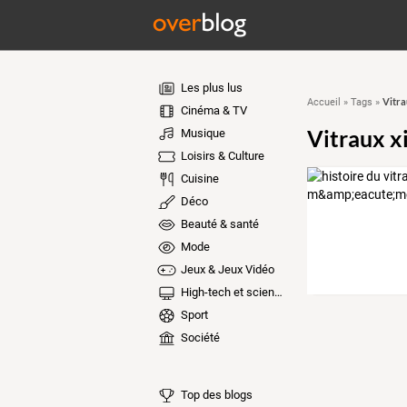
Les plus lus
Vitra
Accueil
»
Tags
»
Cinéma & TV
Vitraux x
Musique
Loisirs & Culture
Cuisine
Déco
Beauté & santé
Mode
Jeux & Jeux Vidéo
High-tech et sciences
Sport
Société
Top des blogs