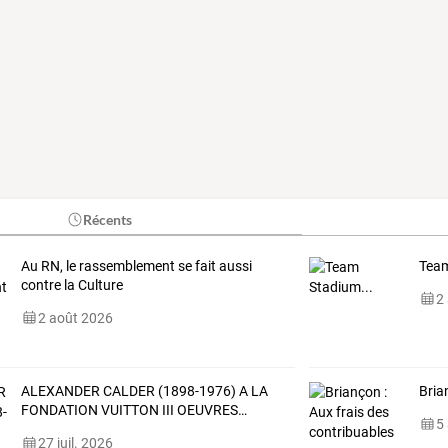
Récents
Au RN, le rassemblement se fait aussi
Team
contre la Culture
2
2 août 2026
ALEXANDER
CALDER
(1898-1976)
A
LA
Bria
FONDATION
VUITTON
III
OEUVRES
…
5
27 juil. 2026