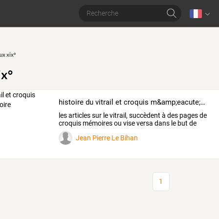
ux xix°
ix°
histoire du vitrail et croquis m&amp;eacute;moire
les
articles
sur
le
vitrail,
succèdent
à
des
pages
de
croquis
mémoires
ou
vise
versa
dans
le
but
de
ne
…
Jean Pierre Le Bihan
1