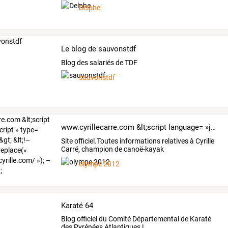
la
…
Delphe
Le blog de sauvonstdf
Blog des salariés de TDF
sauvonstdf
www.cyrillecarre.com &lt;script language= »javascript » type= »text/javascript »&gt; &lt;!– window.location.replace(« http://www.carrecyrille.com/ »); –&gt; &lt;/script&gt;
Site officiel.Toutes informations relatives à Cyrille
Carré, champion de canoë-kayak
olympe 2012
Karaté 64
Blog officiel du Comité Départemental de Karaté
des Pyrénées Atlantiques !