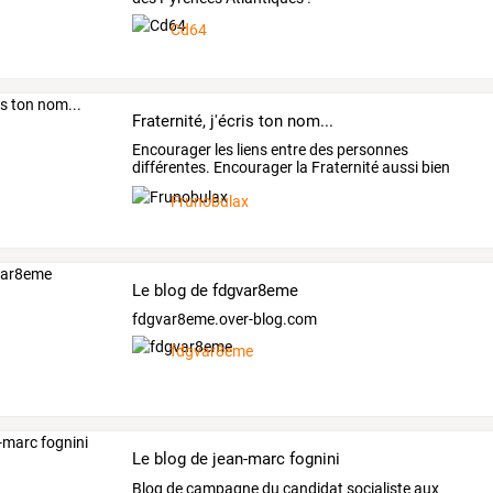
Cd64
Fraternité, j'écris ton nom...
Encourager
les
liens
entre
des
personnes
différentes.
Encourager
la
Fraternité
aussi
bien
dans
le
temps
…
Frunobulax
Le blog de fdgvar8eme
fdgvar8eme.over-blog.com
fdgvar8eme
Le blog de jean-marc fognini
Blog de campagne du candidat socialiste aux