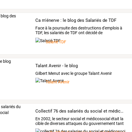
Ca m'énerve : le blog des Salariés de TDF
Face
à
la
poursuite
des
destructions
d'emplois
à
TDF,
les
salariés
de
TDF
ont
décidé
de
communiquer
…
Salarié TDF
Talant Avenir - le blog
Gilbert Menut avec le groupe Talant Avenir
Talant Avenir
Collectif 76 des salariés du social et médico-social
En
2002,
le
secteur
social
et
médicosocial
était
la
cible
de
diverses
attaques
du
gouvernement
tant
au
…