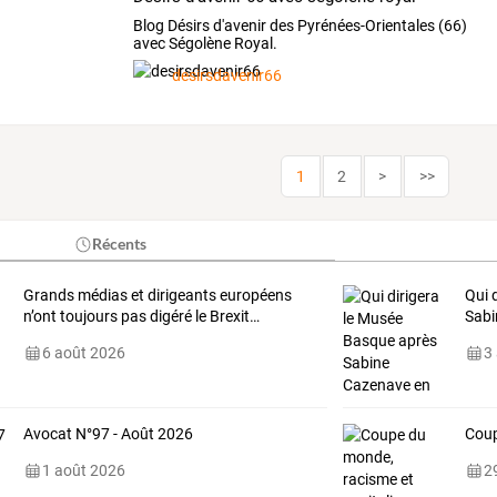
Blog Désirs d'avenir des Pyrénées-Orientales (66)
avec Ségolène Royal.
desirsdavenir66
1
2
>
>>
Récents
Grands médias et dirigeants européens
Qui 
n’ont toujours pas digéré le Brexit…
Sabi
6 août 2026
3
Avocat N°97 - Août 2026
Coup
1 août 2026
29