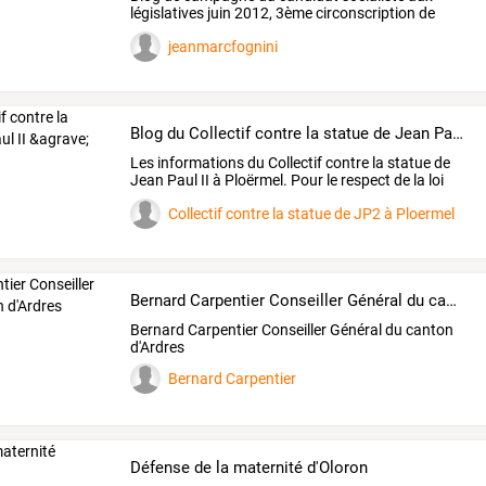
législatives juin 2012, 3ème circonscription de
l'Ain
jeanmarcfognini
Blog du Collectif contre la statue de Jean Paul II &agrave; Plo&euml;rmel
Les
informations
du
Collectif
contre
la
statue
de
Jean
Paul
II
à
Ploërmel.
Pour
le
respect
de
la
loi
de
…
Collectif contre la statue de JP2 à Ploermel
Bernard Carpentier Conseiller Général du canton d'Ardres
Bernard Carpentier Conseiller Général du canton
d'Ardres
Bernard Carpentier
Défense de la maternité d'Oloron