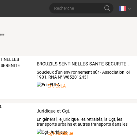
ens
BROUZILS SENTINELLES SANTE SECURITE SERENITE
Soucieux d'un environnement sûr - Association loi
1901, RNA N° W852012431
Eric EULA
Juridique et Cgt.
En
général,
le
juridique,
les
retraités,
la
Cgt,
les
transports
urbains
et
autres
transports
dans
les
Alpes
…
Cgt-Juridique