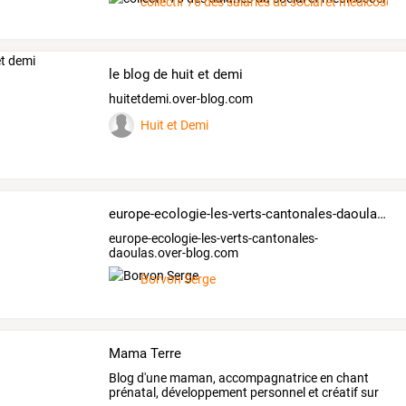
collectif 76 des salaries du social et médicosoci
le blog de huit et demi
huitetdemi.over-blog.com
Huit et Demi
europe-ecologie-les-verts-cantonales-daoulas.over-blog.com
europe-ecologie-les-verts-cantonales-
daoulas.over-blog.com
Borvon Serge
Mama Terre
Blog
d'une
maman,
accompagnatrice
en
chant
prénatal,
développement
personnel
et
créatif
sur