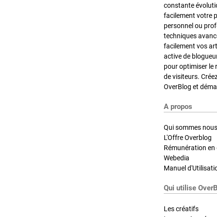
constante évoluti
facilement votre 
personnel ou pro
techniques avancé
facilement vos ar
active de blogueu
pour optimiser le 
de visiteurs. Crée
OverBlog et démar
A propos
Qui sommes nous
L'Offre Overblog
Rémunération en d
Webedia
Manuel d'Utilisati
Qui utilise Over
Les créatifs