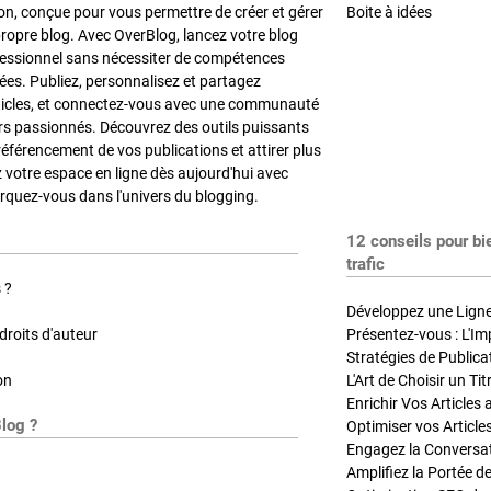
on, conçue pour vous permettre de créer et gérer
Boite à idées
propre blog. Avec OverBlog, lancez votre blog
fessionnel sans nécessiter de compétences
es. Publiez, personnalisez et partagez
ticles, et connectez-vous avec une communauté
rs passionnés. Découvrez des outils puissants
référencement de vos publications et attirer plus
z votre espace en ligne dès aujourd'hui avec
quez-vous dans l'univers du blogging.
12 conseils pour bi
trafic
 ?
Développez une Ligne 
roits d'auteur
Présentez-vous : L'Im
on
L'Art de Choisir un Ti
Blog ?
Optimiser vos Article
Engagez la Conversati
Amplifiez la Portée de