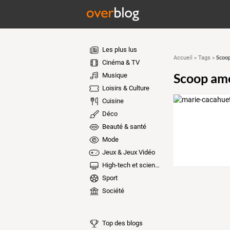
Les plus lus
Scoop
Accueil
»
Tags
»
Cinéma & TV
Scoop ame
Musique
Loisirs & Culture
Cuisine
Déco
Beauté & santé
Mode
Jeux & Jeux Vidéo
High-tech et sciences
Sport
Société
Top des blogs