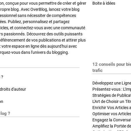
on, conçue pour vous permettre de créer et gérer
Boite à idées
propre blog. Avec OverBlog, lancez votre blog
fessionnel sans nécessiter de compétences
es. Publiez, personnalisez et partagez
ticles, et connectez-vous avec une communauté
rs passionnés. Découvrez des outils puissants
référencement de vos publications et attirer plus
z votre espace en ligne dès aujourd'hui avec
quez-vous dans l'univers du blogging.
12 conseils pour bi
trafic
 ?
Développez une Ligne 
roits d'auteur
Présentez-vous : L'Im
on
L'Art de Choisir un Ti
Blog ?
Optimiser vos Article
Engagez la Conversati
Amplifiez la Portée de