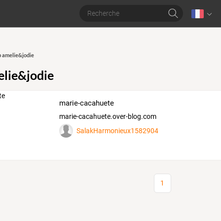
 amelie&jodie
lie&jodie
marie-cacahuete
marie-cacahuete.over-blog.com
SalakHarmonieux1582904
1