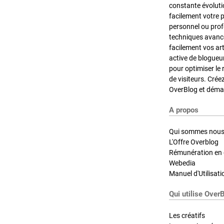
constante évoluti
facilement votre 
personnel ou pro
techniques avancé
facilement vos ar
active de blogueu
pour optimiser le 
de visiteurs. Crée
OverBlog et démar
A propos
Qui sommes nous
L'Offre Overblog
Rémunération en d
Webedia
Manuel d'Utilisati
Qui utilise Over
Les créatifs