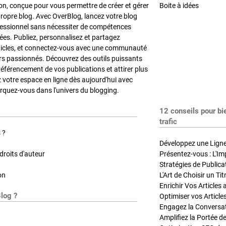
on, conçue pour vous permettre de créer et gérer
Boite à idées
propre blog. Avec OverBlog, lancez votre blog
fessionnel sans nécessiter de compétences
es. Publiez, personnalisez et partagez
ticles, et connectez-vous avec une communauté
rs passionnés. Découvrez des outils puissants
référencement de vos publications et attirer plus
z votre espace en ligne dès aujourd'hui avec
quez-vous dans l'univers du blogging.
12 conseils pour bi
trafic
 ?
Développez une Ligne 
roits d'auteur
Présentez-vous : L'Im
on
L'Art de Choisir un Ti
Blog ?
Optimiser vos Article
Engagez la Conversati
Amplifiez la Portée de