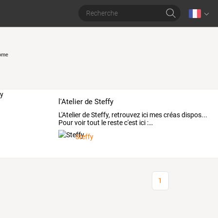
home
l'Atelier de Steffy
L'Atelier
de
Steffy,
retrouvez
ici
mes
créas
dispos...
Pour
voir
tout
le
reste
c'est
ici
:
…
Steffy
1