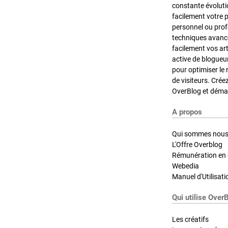
constante évoluti
facilement votre 
personnel ou pro
techniques avancé
facilement vos ar
active de blogueu
pour optimiser le 
de visiteurs. Crée
OverBlog et démar
A propos
Qui sommes nous
L'Offre Overblog
Rémunération en d
Webedia
Manuel d'Utilisati
Qui utilise Over
Les créatifs