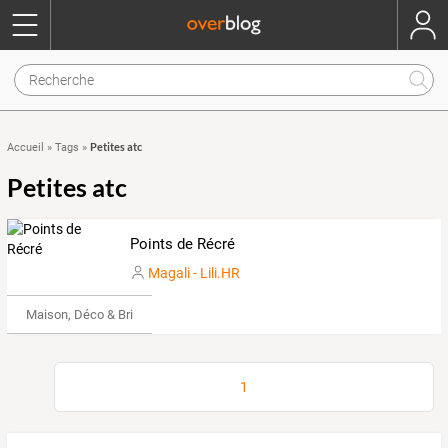
Petites atc
Accueil
»
Tags
»
Petites atc
Points de Récré
Magali - Lili.HR
Maison, Déco & Bricolage
1