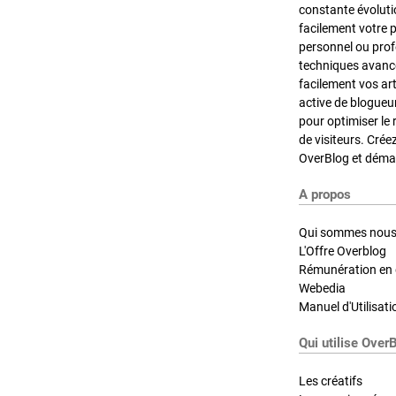
constante évoluti
facilement votre 
personnel ou pro
techniques avancé
facilement vos ar
active de blogueu
pour optimiser le 
de visiteurs. Crée
OverBlog et démar
A propos
Qui sommes nous
L'Offre Overblog
Rémunération en d
Webedia
Manuel d'Utilisati
Qui utilise Over
Les créatifs