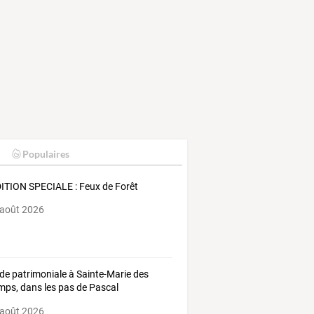
Populaires
ITION SPECIALE : Feux de Forêt
 août 2026
de
patrimoniale
à
Sainte-Marie
des
mps,
dans
les
pas
de
Pascal
illant
-
…
 août 2026