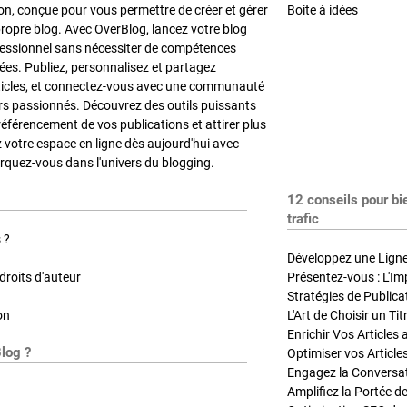
on, conçue pour vous permettre de créer et gérer
Boite à idées
propre blog. Avec OverBlog, lancez votre blog
fessionnel sans nécessiter de compétences
es. Publiez, personnalisez et partagez
ticles, et connectez-vous avec une communauté
rs passionnés. Découvrez des outils puissants
référencement de vos publications et attirer plus
z votre espace en ligne dès aujourd'hui avec
quez-vous dans l'univers du blogging.
12 conseils pour bi
trafic
 ?
Développez une Ligne 
roits d'auteur
Présentez-vous : L'Im
on
L'Art de Choisir un Ti
Blog ?
Optimiser vos Article
Engagez la Conversati
Amplifiez la Portée de