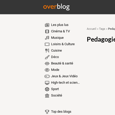
Les plus lus
Pedago
Accueil
»
Tags
»
Cinéma & TV
Pedagogie :
Musique
Loisirs & Culture
Cuisine
Déco
Beauté & santé
Mode
Jeux & Jeux Vidéo
High-tech et sciences
Sport
Société
Top des blogs