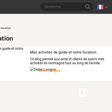
 location
ation
Mes activités de guide et notre location
Ce
blog
permet
aux
amis
et
clients
de
suivre
mes
activités
en
montagne
tout
au
long
de
l'année.
Vous
…
Didier Lavigne
1