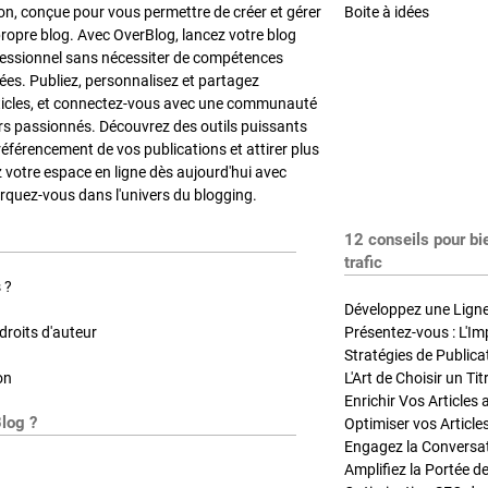
on, conçue pour vous permettre de créer et gérer
Boite à idées
propre blog. Avec OverBlog, lancez votre blog
fessionnel sans nécessiter de compétences
es. Publiez, personnalisez et partagez
ticles, et connectez-vous avec une communauté
rs passionnés. Découvrez des outils puissants
référencement de vos publications et attirer plus
z votre espace en ligne dès aujourd'hui avec
quez-vous dans l'univers du blogging.
12 conseils pour bi
trafic
 ?
Développez une Ligne 
roits d'auteur
Présentez-vous : L'Im
on
L'Art de Choisir un Ti
Blog ?
Optimiser vos Article
Engagez la Conversati
Amplifiez la Portée de