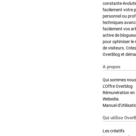
constante évoluti
facilement votre 
personnel ou pro
techniques avancé
facilement vos ar
active de blogueu
pour optimiser le 
de visiteurs. Crée
OverBlog et démar
A propos
Qui sommes nous
L'Offre Overblog
Rémunération en d
Webedia
Manuel d'Utilisati
Qui utilise Over
Les créatifs