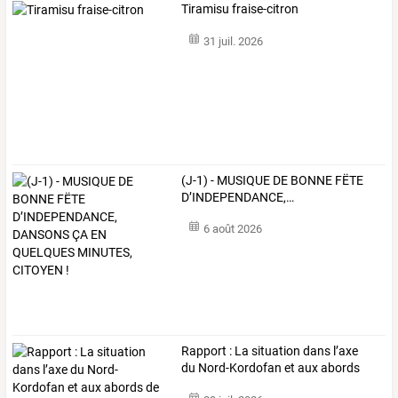
Tiramisu fraise-citron
31 juil. 2026
(J-1)
-
MUSIQUE
DE
BONNE
FËTE
D’INDEPENDANCE,
…
6 août 2026
Rapport
:
La
situation
dans
l’axe
du
Nord-Kordofan
et
aux
abords
de
la
…