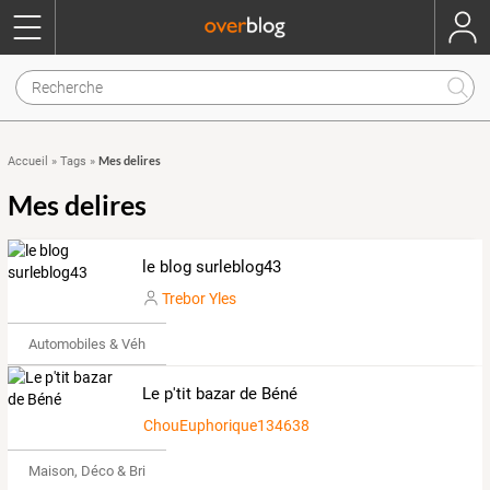
Mes delires
Accueil
»
Tags
»
Mes delires
le blog surleblog43
Trebor Yles
Automobiles & Véhicules
Le p'tit bazar de Béné
ChouEuphorique1346387
Maison, Déco & Bricolage