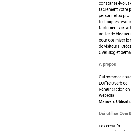
constante évoluti
facilement votre 
personnel ou pro
techniques avancé
facilement vos ar
active de blogueu
pour optimiser le 
de visiteurs. Crée
OverBlog et démar
A propos
Qui sommes nous
L'Offre Overblog
Rémunération en d
Webedia
Manuel d'Utilisati
Qui utilise Over
Les créatifs