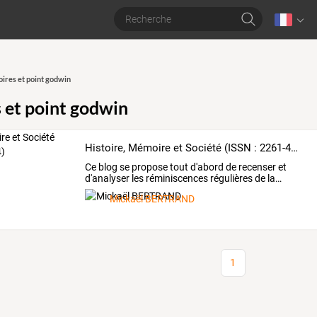
res et point godwin
et point godwin
Histoire, Mémoire et Société (ISSN : 2261-4494)
Ce
blog
se
propose
tout
d'abord
de
recenser
et
d'analyser
les
réminiscences
régulières
de
la
…
Mickaël BERTRAND
1