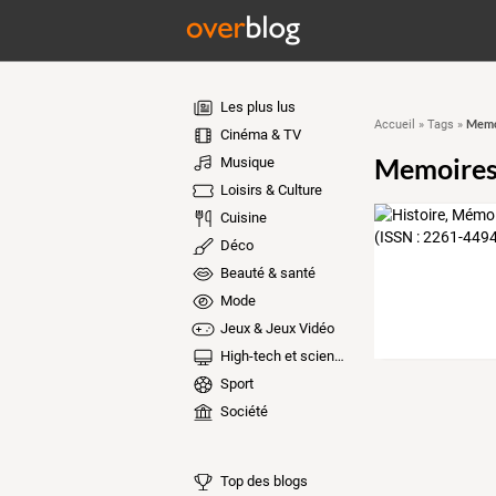
Les plus lus
Memoi
Accueil
»
Tags
»
Cinéma & TV
Memoires 
Musique
Loisirs & Culture
Cuisine
Déco
Beauté & santé
Mode
Jeux & Jeux Vidéo
High-tech et sciences
Sport
Société
Top des blogs