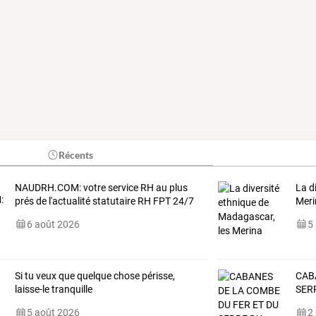
Récents
NAUDRH.COM: votre service RH au plus
La d
prés de l'actualité statutaire RH FPT 24/7
Meri
6 août 2026
5
Si tu veux que quelque chose périsse,
CAB
laisse-le tranquille
SER
5 août 2026
2