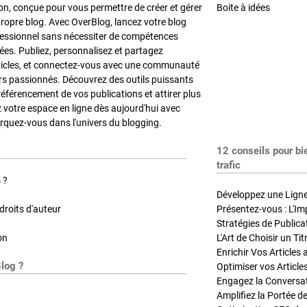
on, conçue pour vous permettre de créer et gérer
Boite à idées
propre blog. Avec OverBlog, lancez votre blog
fessionnel sans nécessiter de compétences
es. Publiez, personnalisez et partagez
ticles, et connectez-vous avec une communauté
rs passionnés. Découvrez des outils puissants
référencement de vos publications et attirer plus
z votre espace en ligne dès aujourd'hui avec
quez-vous dans l'univers du blogging.
12 conseils pour bi
trafic
 ?
Développez une Ligne 
roits d'auteur
Présentez-vous : L'Im
on
L'Art de Choisir un Ti
Blog ?
Optimiser vos Article
Engagez la Conversati
Amplifiez la Portée de