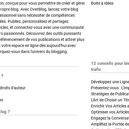
on, conçue pour vous permettre de créer et gérer
Boite à idées
propre blog. Avec OverBlog, lancez votre blog
fessionnel sans nécessiter de compétences
es. Publiez, personnalisez et partagez
ticles, et connectez-vous avec une communauté
rs passionnés. Découvrez des outils puissants
référencement de vos publications et attirer plus
z votre espace en ligne dès aujourd'hui avec
quez-vous dans l'univers du blogging.
12 conseils pour bi
trafic
 ?
Développez une Ligne 
roits d'auteur
Présentez-vous : L'Im
on
L'Art de Choisir un Ti
Blog ?
Optimiser vos Article
Engagez la Conversati
Amplifiez la Portée de