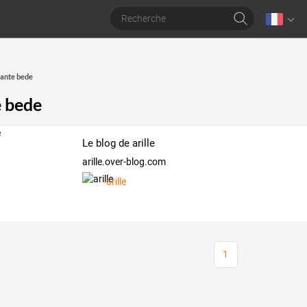
ante bede
 bede
Le blog de arille
arille.over-blog.com
arille
1