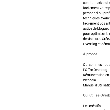
constante évoluti
facilement votre 
personnel ou pro
techniques avancé
facilement vos ar
active de blogueu
pour optimiser le 
de visiteurs. Crée
OverBlog et démar
A propos
Qui sommes nous
L'Offre Overblog
Rémunération en d
Webedia
Manuel d'Utilisati
Qui utilise Over
Les créatifs