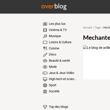
Les plus lus
Mech
Accueil
»
Tags
»
Cinéma & TV
Mechante
Musique
Loisirs & Culture
Cuisine
Déco
Beauté & santé
Mode
Jeux & Jeux Vidéo
High-tech et sciences
Sport
Société
Top des blogs