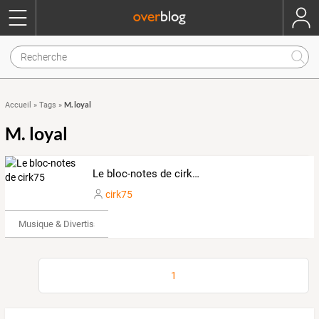
M. loyal
Accueil
»
Tags
»
M. loyal
Le bloc-notes de cirk75
cirk75
Musique & Divertissements
1