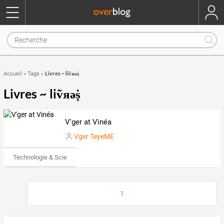
Livres ~ liṽяәṩ
Accueil
»
Tags
»
Livres ~ liṽяәṩ
V'ger at Vinéa
Vger TeyeME
Technologie & Science
1