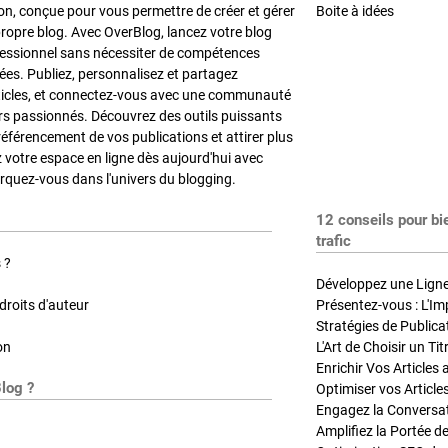
on, conçue pour vous permettre de créer et gérer
Boite à idées
propre blog. Avec OverBlog, lancez votre blog
fessionnel sans nécessiter de compétences
es. Publiez, personnalisez et partagez
ticles, et connectez-vous avec une communauté
rs passionnés. Découvrez des outils puissants
référencement de vos publications et attirer plus
z votre espace en ligne dès aujourd'hui avec
quez-vous dans l'univers du blogging.
12 conseils pour bi
trafic
 ?
Développez une Ligne 
roits d'auteur
Présentez-vous : L'Im
on
L'Art de Choisir un Ti
Blog ?
Optimiser vos Article
Engagez la Conversati
Amplifiez la Portée de