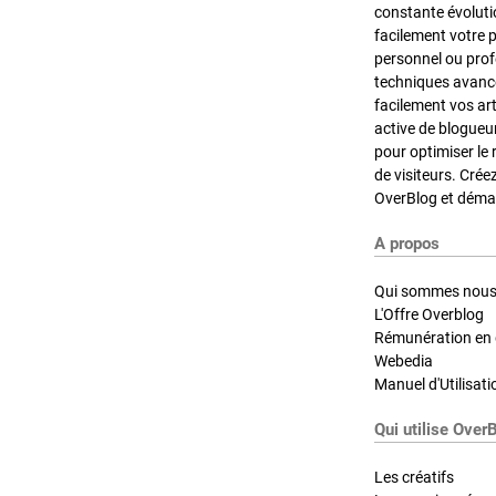
constante évoluti
facilement votre 
personnel ou pro
techniques avancé
facilement vos ar
active de blogueu
pour optimiser le 
de visiteurs. Crée
OverBlog et démar
A propos
Qui sommes nous
L'Offre Overblog
Rémunération en d
Webedia
Manuel d'Utilisati
Qui utilise Over
Les créatifs