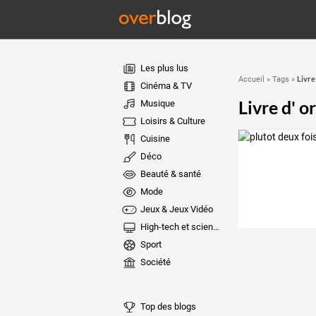
Les plus lus
Livre
Accueil
»
Tags
»
Cinéma & TV
Livre d' o
Musique
Loisirs & Culture
Cuisine
Déco
Beauté & santé
Mode
Jeux & Jeux Vidéo
High-tech et sciences
Sport
Société
Top des blogs