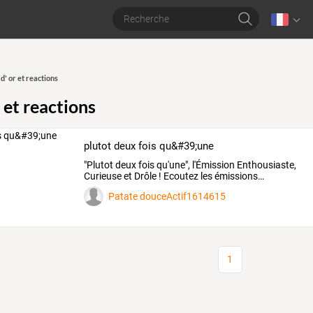
 d' or et reactions
r et reactions
plutot deux fois qu&#39;une
"Plutot
deux
fois
qu'une",
l'Émission
Enthousiaste,
Curieuse
et
Drôle
!
Ecoutez
les
émissions
…
Patate douceActif1614615
1