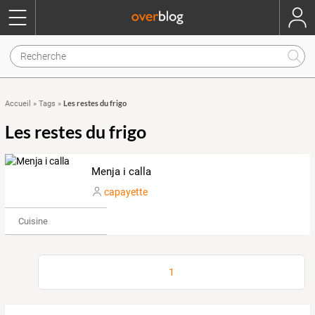
Les restes du frigo
Accueil
»
Tags
»
Les restes du frigo
Menja i calla
capayette
Cuisine
1