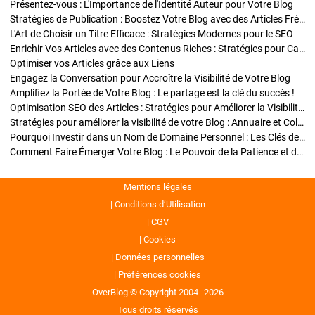
Présentez-vous : L'Importance de l'Identité Auteur pour Votre Blog
Stratégies de Publication : Boostez Votre Blog avec des Articles Fréquents et Exclusifs
L'Art de Choisir un Titre Efficace : Stratégies Modernes pour le SEO
Enrichir Vos Articles avec des Contenus Riches : Stratégies pour Captiver et Optimiser
Optimiser vos Articles grâce aux Liens
Engagez la Conversation pour Accroître la Visibilité de Votre Blog
Amplifiez la Portée de Votre Blog : Le partage est la clé du succès !
Optimisation SEO des Articles : Stratégies pour Améliorer la Visibilité de Votre Blog
Stratégies pour améliorer la visibilité de votre Blog : Annuaire et Collaborations
Pourquoi Investir dans un Nom de Domaine Personnel : Les Clés de la Réussite de Votre Blog
Comment Faire Émerger Votre Blog : Le Pouvoir de la Patience et de la Persévérance
Mentions légales
Conditions d’Utilisation
CGV
Cookies
Données personnelles
Préférences cookies
OverBlog © Copyright 2004--2026
Tous droits réservés