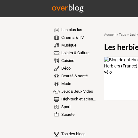
Les plus lus
Les h
Accueil
»
Tags
»
Cinéma & TV
Les herbi
Musique
Loisirs & Culture
Cuisine
Déco
Beauté & santé
Mode
Jeux & Jeux Vidéo
High-tech et sciences
Sport
Société
Top des blogs