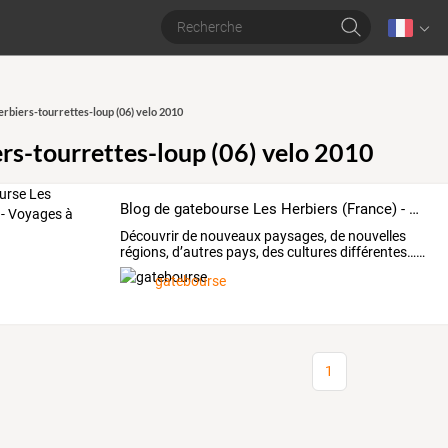
erbiers-tourrettes-loup (06) velo 2010
ers-tourrettes-loup (06) velo 2010
Blog de gatebourse Les Herbiers (France) - Voyages à vélo
Découvrir
de
nouveaux
paysages,
de
nouvelles
régions,
d’autres
pays,
des
cultures
différentes…
…
gatebourse
1