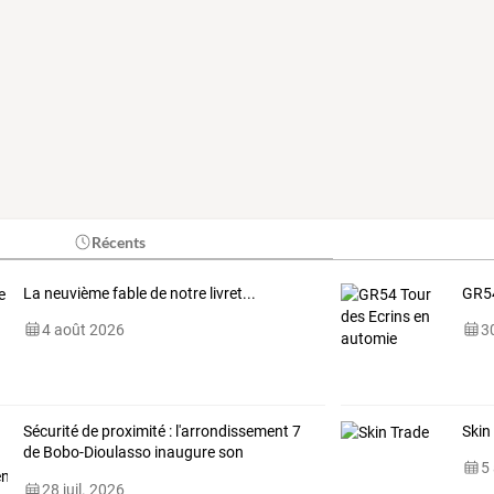
Récents
La neuvième fable de notre livret...
GR54
4 août 2026
30
Sécurité
de
proximité
:
l'arrondissement
7
Skin
de
Bobo-Dioulasso
inaugure
son
5
commissariat
…
28 juil. 2026