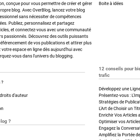
on, conçue pour vous permettre de créer et gérer
Boite à idées
propre blog. Avec OverBlog, lancez votre blog
fessionnel sans nécessiter de compétences
es. Publiez, personnalisez et partagez
ticles, et connectez-vous avec une communauté
rs passionnés. Découvrez des outils puissants
référencement de vos publications et attirer plus
z votre espace en ligne dès aujourd'hui avec
quez-vous dans l'univers du blogging.
12 conseils pour bi
trafic
 ?
Développez une Ligne 
roits d'auteur
Présentez-vous : L'Im
on
L'Art de Choisir un Ti
Blog ?
Optimiser vos Article
Engagez la Conversati
Amplifiez la Portée de