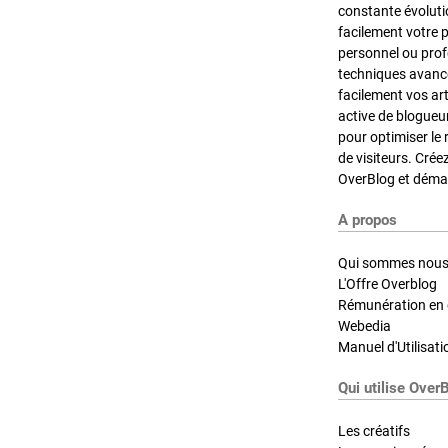
constante évoluti
facilement votre 
personnel ou pro
techniques avancé
facilement vos ar
active de blogueu
pour optimiser le 
de visiteurs. Crée
OverBlog et démar
A propos
Qui sommes nous
L'Offre Overblog
Rémunération en d
Webedia
Manuel d'Utilisati
Qui utilise Over
Les créatifs