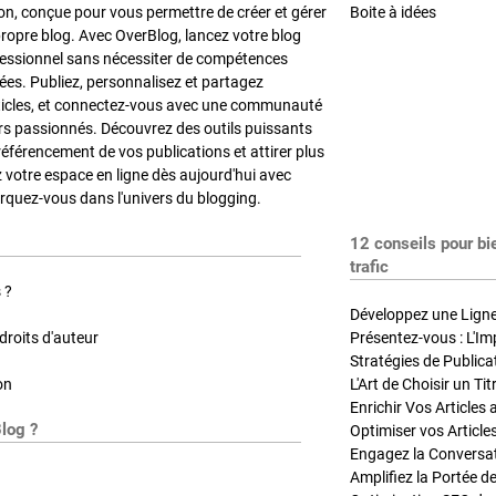
on, conçue pour vous permettre de créer et gérer
Boite à idées
propre blog. Avec OverBlog, lancez votre blog
fessionnel sans nécessiter de compétences
es. Publiez, personnalisez et partagez
ticles, et connectez-vous avec une communauté
rs passionnés. Découvrez des outils puissants
référencement de vos publications et attirer plus
z votre espace en ligne dès aujourd'hui avec
quez-vous dans l'univers du blogging.
12 conseils pour bi
trafic
 ?
Développez une Ligne 
roits d'auteur
Présentez-vous : L'Im
on
L'Art de Choisir un Ti
Blog ?
Optimiser vos Article
Engagez la Conversati
Amplifiez la Portée de