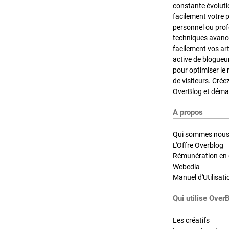
constante évoluti
facilement votre 
personnel ou pro
techniques avancé
facilement vos ar
active de blogueu
pour optimiser le 
de visiteurs. Crée
OverBlog et démar
A propos
Qui sommes nous
L'Offre Overblog
Rémunération en d
Webedia
Manuel d'Utilisati
Qui utilise Over
Les créatifs