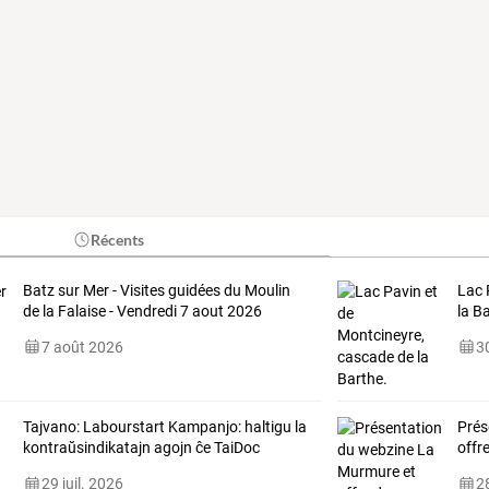
Récents
Batz sur Mer - Visites guidées du Moulin
Lac 
de la Falaise - Vendredi 7 aout 2026
la B
7 août 2026
30
Tajvano: Labourstart Kampanjo: haltigu la
Prés
kontraŭsindikatajn agojn ĉe TaiDoc
offr
29 juil. 2026
28