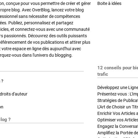
on, conçue pour vous permettre de créer et gérer
Boite à idées
propre blog. Avec OverBlog, lancez votre blog
fessionnel sans nécessiter de compétences
es. Publiez, personnalisez et partagez
ticles, et connectez-vous avec une communauté
rs passionnés. Découvrez des outils puissants
référencement de vos publications et attirer plus
z votre espace en ligne dès aujourd'hui avec
quez-vous dans l'univers du blogging.
12 conseils pour bi
trafic
 ?
Développez une Ligne 
roits d'auteur
Présentez-vous : L'Im
on
L'Art de Choisir un Ti
Blog ?
Optimiser vos Article
Engagez la Conversati
Amplifiez la Portée de