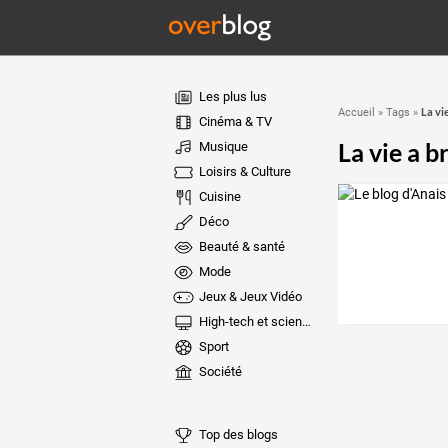
Les plus lus
La vi
Accueil
»
Tags
»
Cinéma & TV
La vie a 
Musique
Loisirs & Culture
Cuisine
Déco
Beauté & santé
Mode
Jeux & Jeux Vidéo
High-tech et sciences
Sport
Société
Top des blogs