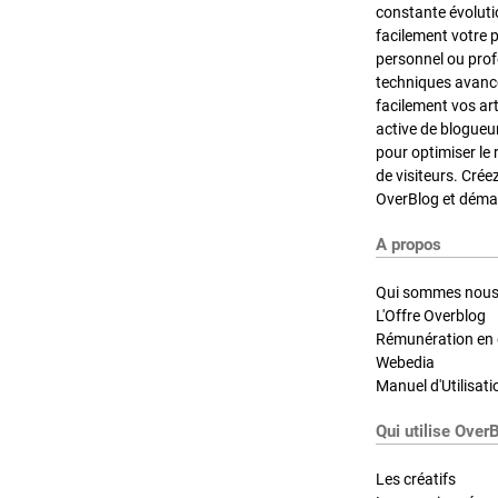
constante évoluti
facilement votre 
personnel ou pro
techniques avancé
facilement vos ar
active de blogueu
pour optimiser le 
de visiteurs. Crée
OverBlog et démar
A propos
Qui sommes nous
L'Offre Overblog
Rémunération en d
Webedia
Manuel d'Utilisati
Qui utilise Over
Les créatifs