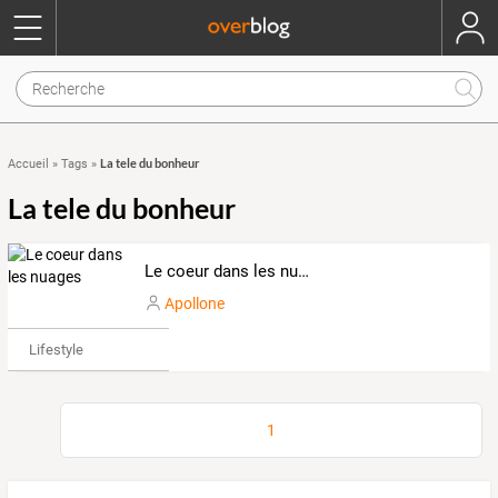
La tele du bonheur
Accueil
»
Tags
»
La tele du bonheur
Le coeur dans les nuages
Apollone
Lifestyle
1