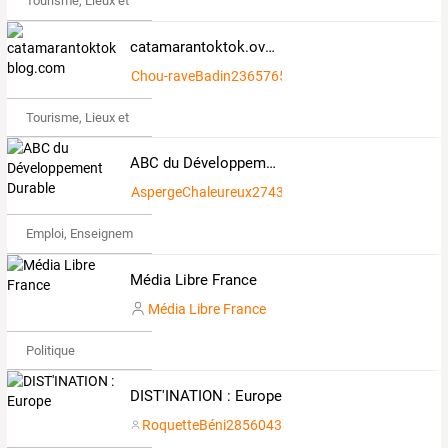
Tourisme, Lieux et Événements
catamarantoktok.over-blog.com
Chou-raveBadin2365765
Tourisme, Lieux et Événements
ABC du Développement Durable
AspergeChaleureux2743472
Emploi, Enseignement & Etudes
Média Libre France
Média Libre France
Politique
DIST'INATION : Europe
RoquetteBéni2856043