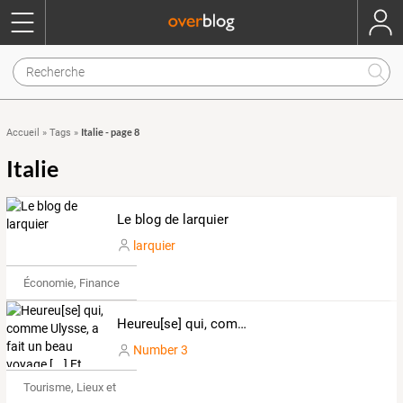
Italie - page 8
Accueil
»
Tags
»
Italie
Le blog de larquier
larquier
Économie, Finance & Droit
Heureu[se] qui, comme Ulysse, a fait un beau voyage [...] Et puis est retourné[e], plein d'usage et raison !
Number 3
Tourisme, Lieux et Événements