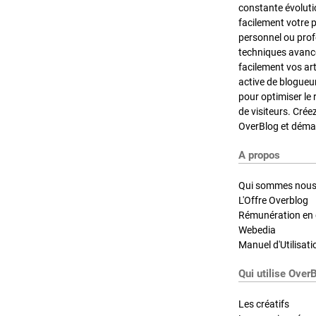
constante évoluti
facilement votre 
personnel ou pro
techniques avancé
facilement vos ar
active de blogueu
pour optimiser le 
de visiteurs. Crée
OverBlog et démar
A propos
Qui sommes nous
L'Offre Overblog
Rémunération en d
Webedia
Manuel d'Utilisati
Qui utilise Over
Les créatifs