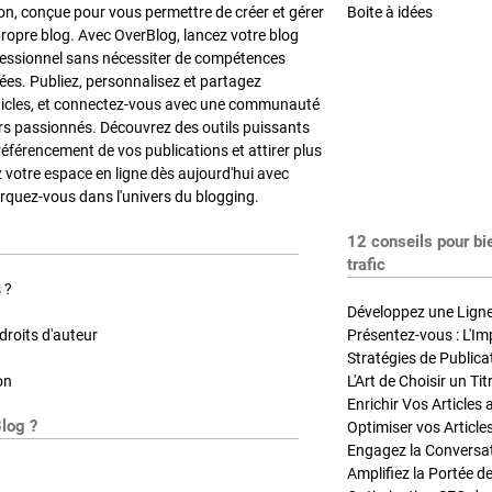
on, conçue pour vous permettre de créer et gérer
Boite à idées
propre blog. Avec OverBlog, lancez votre blog
fessionnel sans nécessiter de compétences
es. Publiez, personnalisez et partagez
ticles, et connectez-vous avec une communauté
rs passionnés. Découvrez des outils puissants
référencement de vos publications et attirer plus
z votre espace en ligne dès aujourd'hui avec
quez-vous dans l'univers du blogging.
12 conseils pour bi
trafic
 ?
Développez une Ligne 
roits d'auteur
Présentez-vous : L'Im
on
L'Art de Choisir un Ti
Blog ?
Optimiser vos Article
Engagez la Conversati
Amplifiez la Portée de