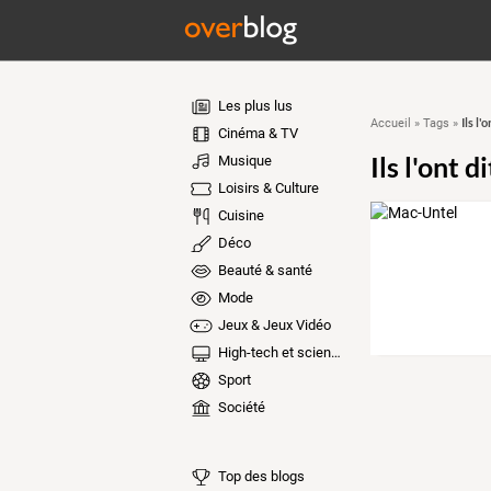
Les plus lus
Ils l'
Accueil
»
Tags
»
Cinéma & TV
Ils l'ont di
Musique
Loisirs & Culture
Cuisine
Déco
Beauté & santé
Mode
Jeux & Jeux Vidéo
High-tech et sciences
Sport
Société
Top des blogs