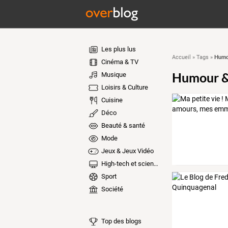
Les plus lus
Humou
Accueil
»
Tags
»
Cinéma & TV
Humour & 
Musique
Loisirs & Culture
Cuisine
Déco
Beauté & santé
Mode
Jeux & Jeux Vidéo
High-tech et sciences
Sport
Société
Top des blogs