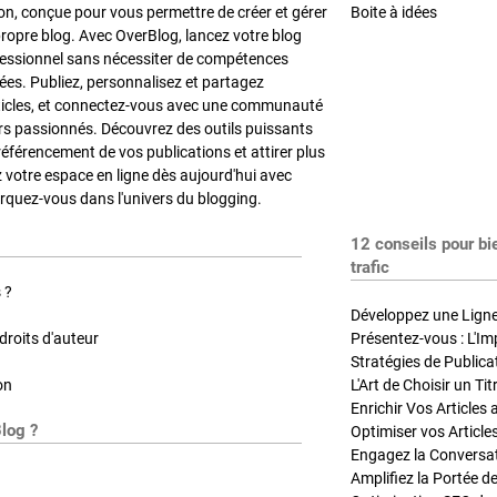
on, conçue pour vous permettre de créer et gérer
Boite à idées
propre blog. Avec OverBlog, lancez votre blog
fessionnel sans nécessiter de compétences
es. Publiez, personnalisez et partagez
ticles, et connectez-vous avec une communauté
rs passionnés. Découvrez des outils puissants
référencement de vos publications et attirer plus
z votre espace en ligne dès aujourd'hui avec
quez-vous dans l'univers du blogging.
12 conseils pour bi
trafic
 ?
Développez une Ligne 
roits d'auteur
Présentez-vous : L'Im
on
L'Art de Choisir un Ti
Blog ?
Optimiser vos Article
Engagez la Conversati
Amplifiez la Portée de