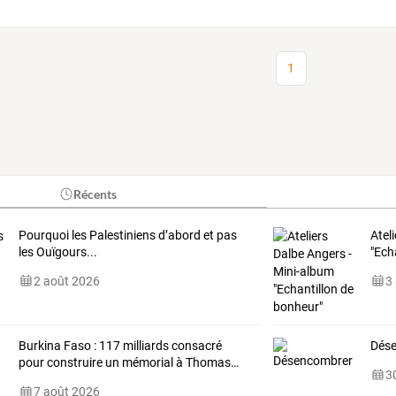
1
Récents
Pourquoi les Palestiniens d’abord et pas
Atel
les Ouïgours...
"Ech
2 août 2026
3
Burkina
Faso
:
117
milliards
consacré
Dés
pour
construire
un
mémorial
à
Thomas
…
30
7 août 2026