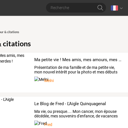
r & citations
citations
Ma petite vie ! Mes amis, mes amours, mes emmerdes !
Présentation
de
ma
famille
et
de
ma
petite
vie,
mon
nouvel
intérêt
pour
la
photo
et
mes
débuts
dans
les
…
Melni
Le Blog de Fred - L'Aigle Quinquagenal
Ma
vie,
ou
presque....
Mon
cancer,
mon
épouse
décédée,
mes
souvenirs
d'enfance,
de
vacances
et
…
Fred