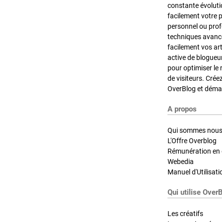
constante évoluti
facilement votre 
personnel ou pro
techniques avancé
facilement vos ar
active de blogueu
pour optimiser le 
de visiteurs. Crée
OverBlog et démar
A propos
Qui sommes nous
L'Offre Overblog
Rémunération en d
Webedia
Manuel d'Utilisati
Qui utilise Over
Les créatifs