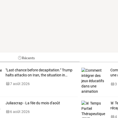
Récents
"Last
chance
before
decapitation."
Trump
Comm
halts
attacks
on
Iran,
the
situation
in
…
une 
gonf
7 août 2026
3
Juliascrap - La fée du mois d'août
🚨 T
réca
6 août 2026
4