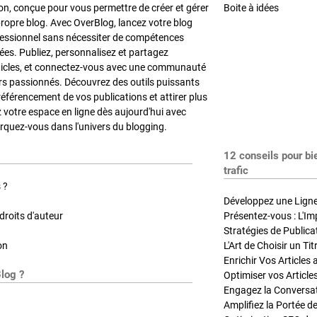
on, conçue pour vous permettre de créer et gérer
Boite à idées
propre blog. Avec OverBlog, lancez votre blog
fessionnel sans nécessiter de compétences
es. Publiez, personnalisez et partagez
ticles, et connectez-vous avec une communauté
rs passionnés. Découvrez des outils puissants
référencement de vos publications et attirer plus
z votre espace en ligne dès aujourd'hui avec
quez-vous dans l'univers du blogging.
12 conseils pour bi
trafic
 ?
Développez une Ligne 
roits d'auteur
Présentez-vous : L'Im
on
L'Art de Choisir un Ti
Blog ?
Optimiser vos Article
Engagez la Conversati
Amplifiez la Portée de