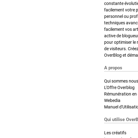
constante évoluti
facilement votre 
personnel ou pro
techniques avancé
facilement vos ar
active de blogueu
pour optimiser le 
de visiteurs. Crée
OverBlog et démar
A propos
Qui sommes nous
L'Offre Overblog
Rémunération en d
Webedia
Manuel d'Utilisati
Qui utilise Over
Les créatifs