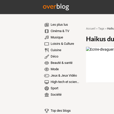
Les plus lus
Haiku
Accueil
»
Tags
»
Cinéma & TV
Haikus du 
Musique
Loisirs & Culture
Cuisine
Déco
Beauté & santé
Mode
Jeux & Jeux Vidéo
High-tech et sciences
Sport
Société
Top des blogs