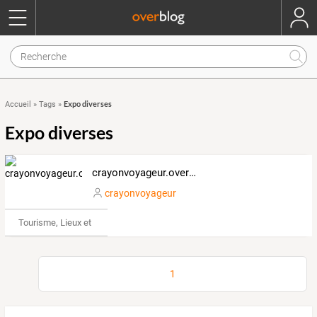
Expo diverses
Accueil
»
Tags
»
Expo diverses
crayonvoyageur.overblog.com
crayonvoyageur
Tourisme, Lieux et Événements
1