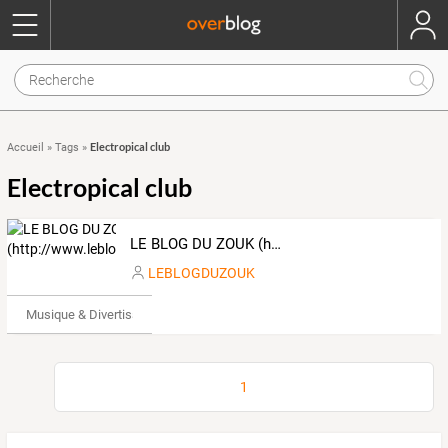
Electropical club
Accueil
»
Tags
»
Electropical club
LE BLOG DU ZOUK (http://www.leblogduzouk.fr)
LEBLOGDUZOUK
Musique & Divertissements
1