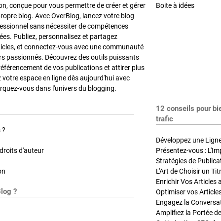
on, conçue pour vous permettre de créer et gérer
Boite à idées
propre blog. Avec OverBlog, lancez votre blog
fessionnel sans nécessiter de compétences
es. Publiez, personnalisez et partagez
ticles, et connectez-vous avec une communauté
rs passionnés. Découvrez des outils puissants
référencement de vos publications et attirer plus
z votre espace en ligne dès aujourd'hui avec
quez-vous dans l'univers du blogging.
12 conseils pour bi
trafic
 ?
Développez une Ligne 
roits d'auteur
Présentez-vous : L'Im
on
L'Art de Choisir un Ti
Blog ?
Optimiser vos Article
Engagez la Conversati
Amplifiez la Portée de