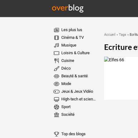
Les plus lus
Ecrit
Accueil
»
Tags
»
Cinéma & TV
Ecriture 
Musique
Loisirs & Culture
Cuisine
Déco
Beauté & santé
Mode
Jeux & Jeux Vidéo
High-tech et sciences
Sport
Société
Top des blogs