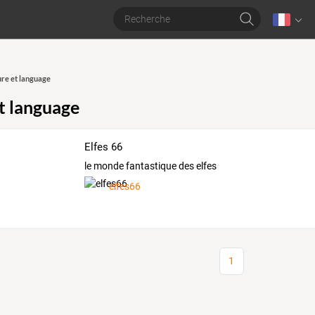
ure et language
et language
Elfes 66
le monde fantastique des elfes
elfes66
1