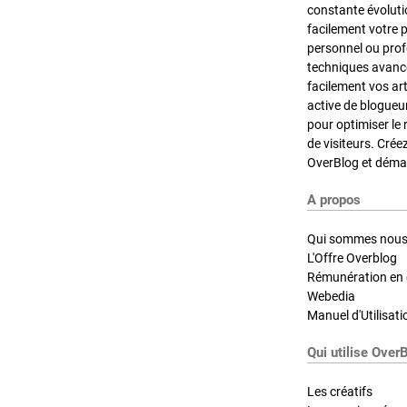
constante évoluti
facilement votre 
personnel ou pro
techniques avancé
facilement vos ar
active de blogueu
pour optimiser le 
de visiteurs. Crée
OverBlog et démar
A propos
Qui sommes nous
L'Offre Overblog
Rémunération en d
Webedia
Manuel d'Utilisati
Qui utilise Over
Les créatifs