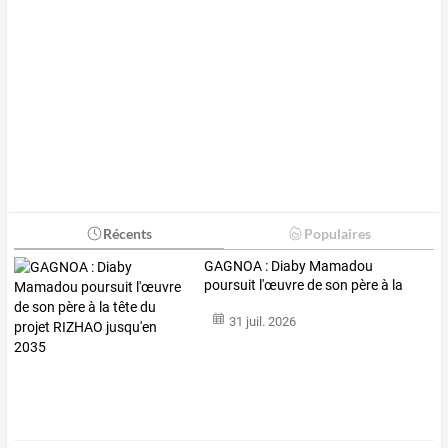
Récents
Populaires
GAGNOA
:
Diaby
Mamadou
poursuit
l'œuvre
de
son
père
à
la
tête
du
…
31 juil. 2026