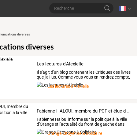
nications diverses
ations diverses
Les lectures d'Alexielle
Il
s'agit
d'un
blog
contenant
les
Critiques
des
livres
que
j'ai
lus.
Comme
vous
vous
en
rendrez
compte,
…
Les lectures d'Alexielle
Fabienne HALOUI, membre du PCF et élue d'opposition à la ville d'Orange.
Fabienne
Haloui
informe
sur
la
politique
à
la
ville
d'Orange
et
l'actualité
du
front
de
gauche
dans
le
…
Orange Citoyenne & Solidaire