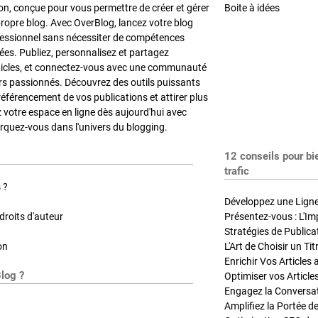
on, conçue pour vous permettre de créer et gérer
Boite à idées
propre blog. Avec OverBlog, lancez votre blog
fessionnel sans nécessiter de compétences
es. Publiez, personnalisez et partagez
ticles, et connectez-vous avec une communauté
rs passionnés. Découvrez des outils puissants
référencement de vos publications et attirer plus
z votre espace en ligne dès aujourd'hui avec
quez-vous dans l'univers du blogging.
12 conseils pour bi
trafic
 ?
Développez une Ligne 
roits d'auteur
Présentez-vous : L'Im
on
L'Art de Choisir un Ti
Blog ?
Optimiser vos Article
Engagez la Conversati
Amplifiez la Portée de