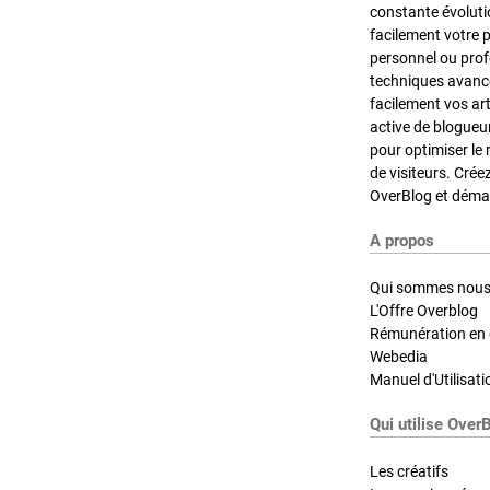
constante évoluti
facilement votre 
personnel ou pro
techniques avancé
facilement vos ar
active de blogueu
pour optimiser le 
de visiteurs. Crée
OverBlog et démar
A propos
Qui sommes nous
L'Offre Overblog
Rémunération en d
Webedia
Manuel d'Utilisati
Qui utilise Over
Les créatifs