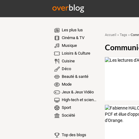
Les plus lus
Commu
Accueil
»
Tags
»
Cinéma & TV
Communic
Musique
Loisirs & Culture
Cuisine
Déco
Beauté & santé
Mode
Jeux & Jeux Vidéo
High-tech et sciences
Sport
Société
Top des blogs